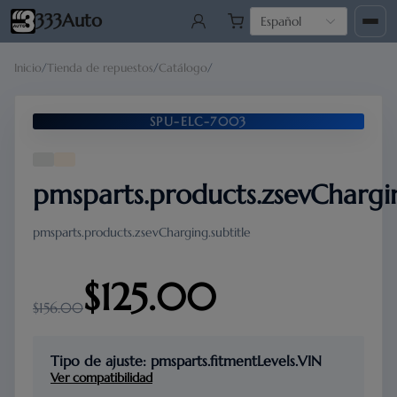
333Auto
Español
Inicio
/
Tienda de repuestos
/
Catálogo
/
SPU-ELC-7003
pmsparts.products.zsevCharg
pmsparts.products.zsevCharging.subtitle
$125.00
$156.00
Tipo de ajuste: pmsparts.fitmentLevels.VIN
Ver compatibilidad