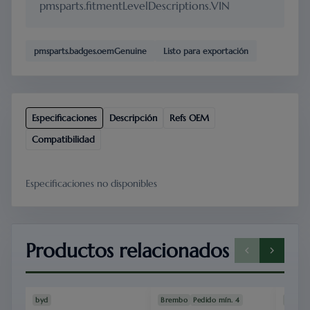
pmsparts.fitmentLevelDescriptions.VIN
pmsparts.badges.oemGenuine
Listo para exportación
Especificaciones
Descripción
Refs OEM
Compatibilidad
Especificaciones no disponibles
Productos relacionados
SPU-
SEAL06
SP
SPU-BAT-
ATTO3
BRK-
FLT
5010
1001
20
byd
Brembo
Pedido mín. 4
MAHL